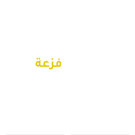
محتاج
فزعة
لمشروعك؟
بسيطة ..كلمنا وابشر بسعدك