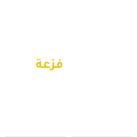
محتاج
فزعة
لمشروعك؟
بسيطة ..كلمنا وابشر بسعدك