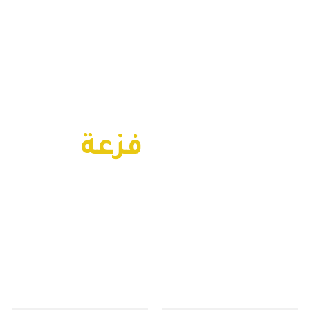
محتاج
فزعة
لمشروعك؟
بسيطة ..كلمنا وابشر بسعدك